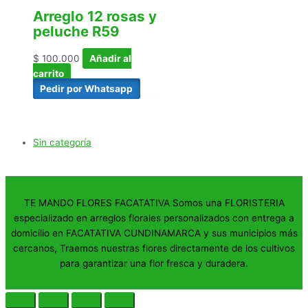
Arreglo 12 rosas y
peluche R59
$
100.000
Añadir al
carrito
Pedir por Whatsapp
Sin categoría
TE MANDO FLORES FACATATIVA Somos una FLORISTERIA
especializado en arreglos florales personalizados con entrega a
domicilio en FACATATIVA CUNDINAMARCA y sus municipios más
cercanos, Traemos nuestras flores directamente de los cultivos
para garantizar una flor fresca y duradera.