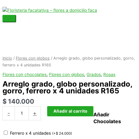
Ir
Menú
al
principal
contenido
Arreglo
grado,
globo
personalizado,
Inicio
/
Flores con globos
/ Arreglo grado, globo personalizado, gorro,
gorro,
ferrero x 4 unidades R165
ferrero
Flores con chocolates
,
Flores con globos
,
Grados
,
Rosas
x
Arreglo grado, globo personalizado,
4
gorro, ferrero x 4 unidades R165
unidades
R165
$
140.000
cantidad
Añadir al carrito
-
+
Añadir
Chocolates
Ferrero x 4 unidades
(
+
$
24.000
)