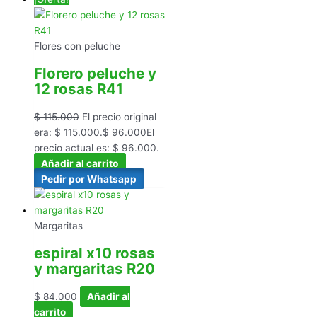
Flores con peluche
Florero peluche y
12 rosas R41
$
115.000
El precio original
era: $ 115.000.
$
96.000
El
precio actual es: $ 96.000.
Añadir al carrito
Pedir por Whatsapp
Margaritas
espiral x10 rosas
y margaritas R20
$
84.000
Añadir al
carrito